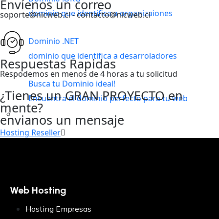
Envíenos un correo
dominio que identifica a organizaiones
soporte@nicweb.cl - contacto@nicweb.cl
Dominio .NET
dominio que identifica a desarroladores
Respuestas Rapidas
Respodemos en menos de 4 horas a tu solicitud
Busca tu Dominio ideal!
¿Tienes un GRAN PROYECTO en
Encuentra el dominio perfecto para tu web
mente?
envianos un mensaje
Hosting Reseller
Power Reseller
Inicia tu negocio de hosting hoy
Web Hosting
Full Reseller
Impulsa tu marca de hosting
Hosting Empresas