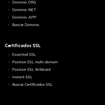
Dominio .ORG
Certificado SSL
Dominio .NET
Dominio .APP
SSL Certificate (UCC)
Buscar Dominio
Certificado SSL
+ Info
Certificados SSL
Nosotros
Contáctenos
Essential SSL
Positive SSL multi-domain
Latam – USD
Positive SSL Wildcard
Argentina
Bolivia
Instant SSL
Brasil
Buscar Certificados SSL
Chile
Colombia
Mexico
Peru