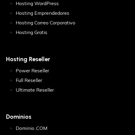
Hosting WordPress
Ultimate Reseller
Hosting Emprendedores
Domina el mundo del hosting
Hosting Correo Corporativo
Hosting Gratis
SSL
Essential SSL
Hosting Reseller
Certificado SLL
Power Reseller
Positive SSL multi-domain
Full Reseller
Certificado SSL
Ultimate Reseller
Positive SSL Wildcard
Certificado SSL
Dominios
Dominio .COM
Instant SSL