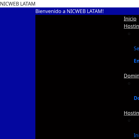
N
I
C
W
E
B
L
A
T
A
M
Bienvenido a NICWEB LATAM!
Inicio
Hosti
Se
E
Domin
D
Hostin
In