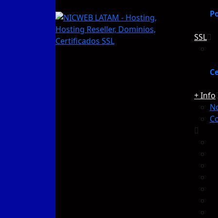
Po
SSL
Ce
+ Info
N
C